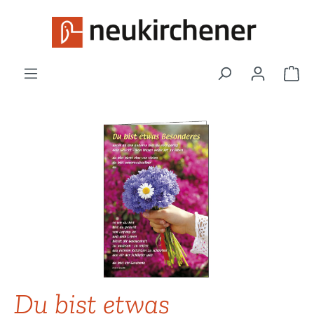
Zum Hauptinhalt springen
War
Bildergalerie überspringen
Du bist etwas