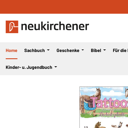
 Hauptinhalt springen
Zur Suche springen
Zur Hauptnavigation springen
Home
Sachbuch
Geschenke
Bibel
Für die
Kinder- u. Jugendbuch
Bildergalerie überspringen