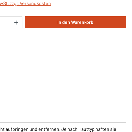
MwSt. zzgl. Versandkosten
Anzahl: Gib den gewünschten Wert ein oder 
In den Warenkorb
cht aufbringen und entfernen. Je nach Hauttyp haften sie