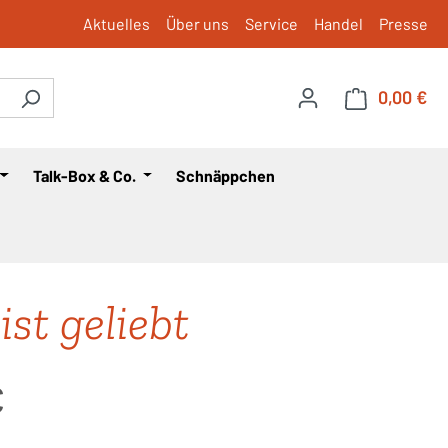
Aktuelles
Über uns
Service
Handel
Presse
0,00 €
War
Talk-Box & Co.
Schnäppchen
ist geliebt
is:
€