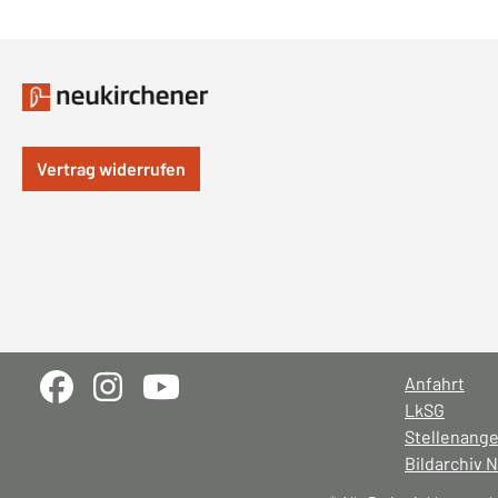
Vertrag widerrufen
Anfahrt
LkSG
Stellenang
Bildarchiv 