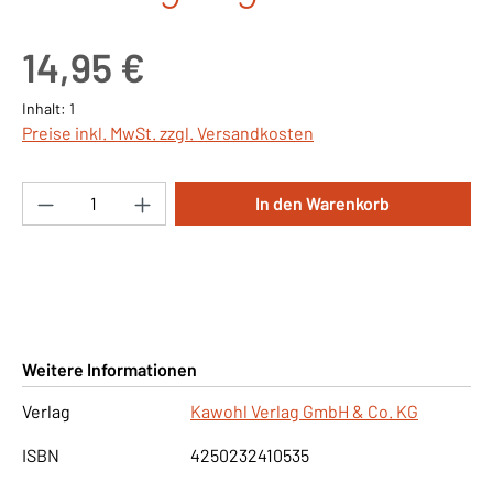
Regulärer Preis:
14,95 €
Inhalt:
1
Preise inkl. MwSt. zzgl. Versandkosten
Produkt Anzahl: Gib den gewünschten Wert ei
In den Warenkorb
Weitere Informationen
Verlag
Kawohl Verlag GmbH & Co. KG
ISBN
4250232410535