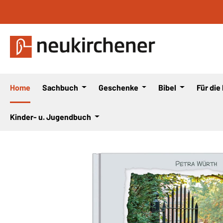
 Hauptinhalt springen
Zur Suche springen
Zur Hauptnavigation springen
Home
Sachbuch
Geschenke
Bibel
Für die
Kinder- u. Jugendbuch
Bildergalerie überspringen