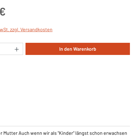
is:
 €
MwSt. zzgl. Versandkosten
Anzahl: Gib den gewünschten Wert ein oder 
In den Warenkorb
er Mutter Auch wenn wir als "Kinder" längst schon erwachsen