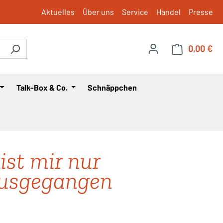
Aktuelles
Über uns
Service
Handel
Presse
0,00 €
War
Talk-Box & Co.
Schnäppchen
ist mir nur
usgegangen