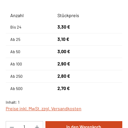
Anzahl
Stückpreis
3,30 €
Bis
24
3,10 €
Ab
25
3,00 €
Ab
50
2,90 €
Ab
100
2,80 €
Ab
250
2,70 €
Ab
500
Inhalt:
1
Preise inkl. MwSt. zzgl. Versandkosten
Produkt Anzahl: Gib den gewünschten Wert ei
In den Warenkorb