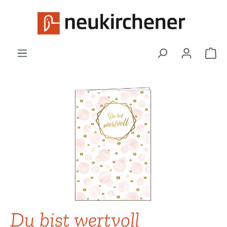
Zum Hauptinhalt springen
War
Bildergalerie überspringen
Du bist wertvoll