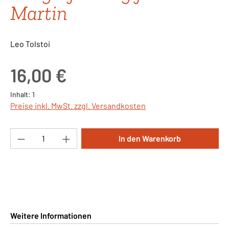
Martin
Leo Tolstoi
Regulärer Preis:
16,00 €
Inhalt:
1
Preise inkl. MwSt. zzgl. Versandkosten
Produkt Anzahl: Gib den gewünschten Wert ei
In den Warenkorb
Weitere Informationen