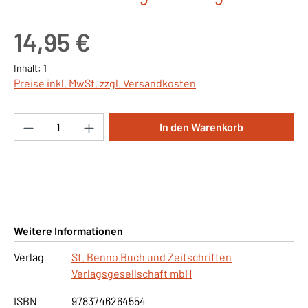
Regulärer Preis:
14,95 €
Inhalt:
1
Preise inkl. MwSt. zzgl. Versandkosten
Produkt Anzahl: Gib den gewünschten Wert ei
In den Warenkorb
Weitere Informationen
Verlag
St. Benno Buch und Zeitschriften
Verlagsgesellschaft mbH
ISBN
9783746264554