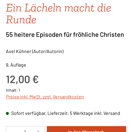
Ein Lächeln macht die
Runde
55 heitere Episoden für fröhliche Christen
Axel Kühner (Autor/Autorin)
9. Auflage
Regulärer Preis:
12,00 €
Inhalt:
1
Preise inkl. MwSt. zzgl. Versandkosten
Sofort verfügbar, Lieferzeit: 5 Werktage inkl. Versand
Produkt Anzahl: Gib den gewünschten Wert ei
In den Warenkorb