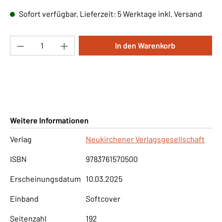
Sofort verfügbar, Lieferzeit: 5 Werktage inkl. Versand
Produkt Anzahl: Gib den gewünschten Wert ei
In den Warenkorb
Weitere Informationen
Verlag
Neukirchener Verlagsgesellschaft
ISBN
9783761570500
Erscheinungsdatum
10.03.2025
Einband
Softcover
Seitenzahl
192