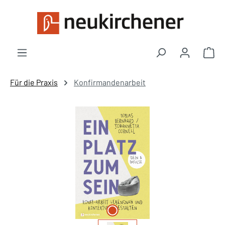
Zum Hauptinhalt springen
War
Für die Praxis
Konfirmandenarbeit
Bildergalerie überspringen