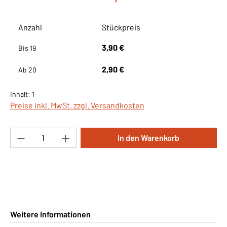
Anzahl
Stückpreis
3,90 €
Bis
19
2,90 €
Ab
20
Inhalt:
1
Preise inkl. MwSt. zzgl. Versandkosten
Produkt Anzahl: Gib den gewünschten Wert ei
In den Warenkorb
Weitere Informationen