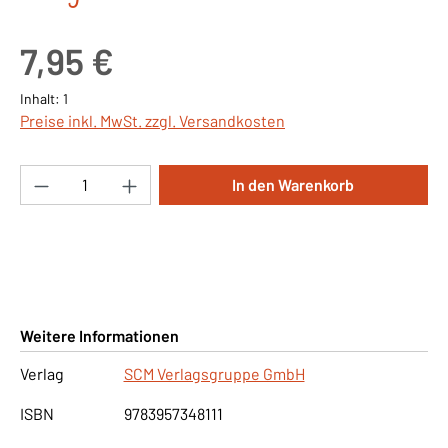
Regulärer Preis:
7,95 €
Inhalt:
1
Preise inkl. MwSt. zzgl. Versandkosten
Produkt Anzahl: Gib den gewünschten Wert ei
In den Warenkorb
Weitere Informationen
Verlag
SCM Verlagsgruppe GmbH
ISBN
9783957348111