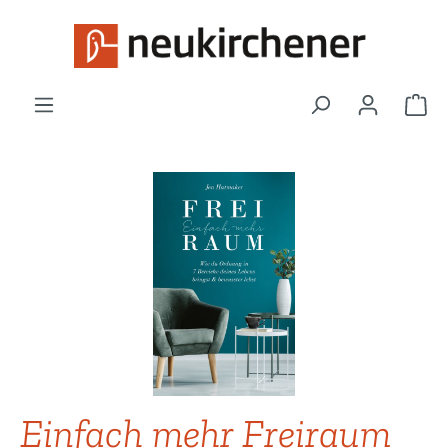
Zum Hauptinhalt springen
War
Bildergalerie überspringen
Einfach mehr Freiraum