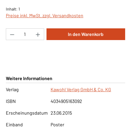
Inhalt:
1
Preise inkl. MwSt. zzgl. Versandkosten
Produkt Anzahl: Gib den gewünschten Wert ei
In den Warenkorb
Weitere Informationen
Verlag
Kawohl Verlag GmbH & Co. KG
ISBN
4034905163092
Erscheinungsdatum
23.06.2015
Einband
Poster