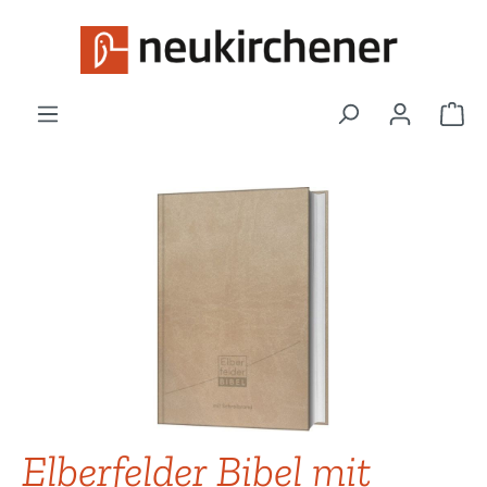
Zum Hauptinhalt springen
War
Bildergalerie überspringen
Elberfelder Bibel mit