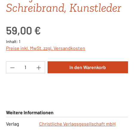
Schreibrand, Kunstleder
Regulärer Preis:
59,00 €
Inhalt:
1
Preise inkl. MwSt. zzgl. Versandkosten
Produkt Anzahl: Gib den gewünschten Wert ei
In den Warenkorb
Weitere Informationen
Verlag
Christliche Verlagsgesellschaft mbH