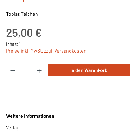
Tobias Teichen
Regulärer Preis:
25,00 €
Inhalt:
1
Preise inkl. MwSt. zzgl. Versandkosten
Produkt Anzahl: Gib den gewünschten Wert ei
In den Warenkorb
Weitere Informationen
Verlag