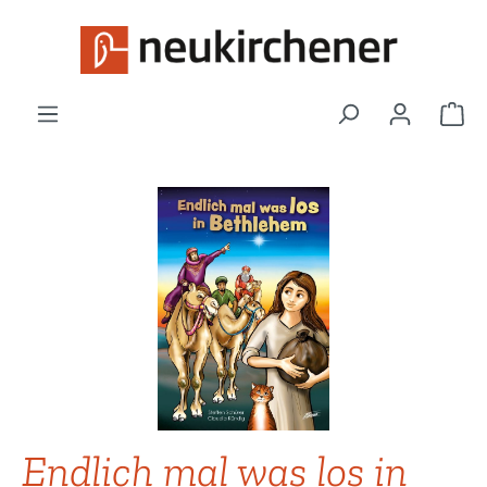
Zum Hauptinhalt springen
War
Bildergalerie überspringen
Endlich mal was los in