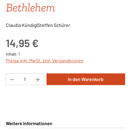
Bethlehem
Claudia Kündig|Steffen Schürer
Regulärer Preis:
14,95 €
Inhalt:
1
Preise inkl. MwSt. zzgl. Versandkosten
Produkt Anzahl: Gib den gewünschten Wert ei
In den Warenkorb
Weitere Informationen