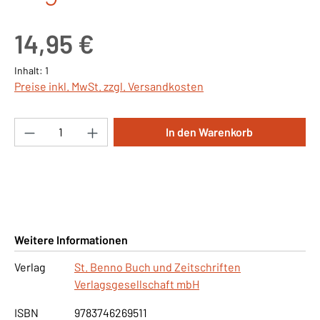
Regulärer Preis:
14,95 €
Inhalt:
1
Preise inkl. MwSt. zzgl. Versandkosten
Produkt Anzahl: Gib den gewünschten Wert ei
In den Warenkorb
Weitere Informationen
Verlag
St. Benno Buch und Zeitschriften
Verlagsgesellschaft mbH
ISBN
9783746269511