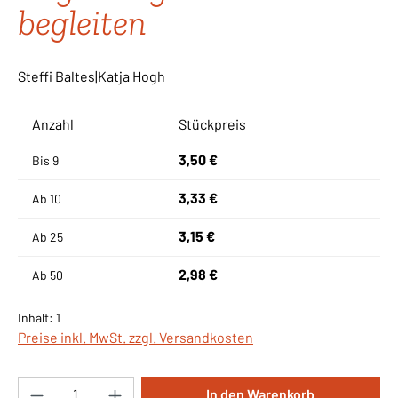
begleiten
Steffi Baltes|Katja Hogh
Anzahl
Stückpreis
3,50 €
Bis
9
3,33 €
Ab
10
3,15 €
Ab
25
2,98 €
Ab
50
Inhalt:
1
Preise inkl. MwSt. zzgl. Versandkosten
Produkt Anzahl: Gib den gewünschten Wert ei
In den Warenkorb