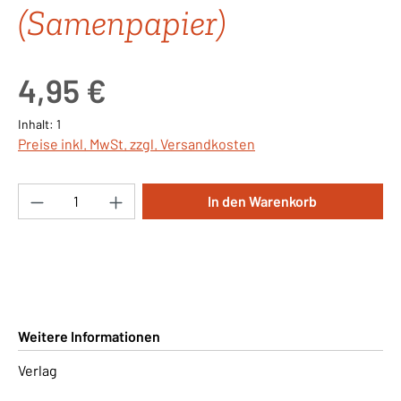
(Samenpapier)
Regulärer Preis:
4,95 €
Inhalt:
1
Preise inkl. MwSt. zzgl. Versandkosten
Produkt Anzahl: Gib den gewünschten Wert ei
In den Warenkorb
Weitere Informationen
Verlag