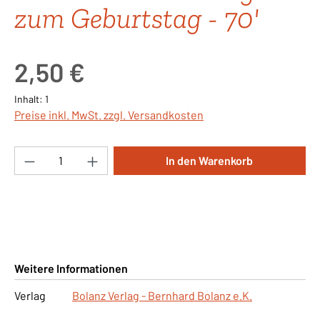
zum Geburtstag - 70'
Regulärer Preis:
2,50 €
Inhalt:
1
Preise inkl. MwSt. zzgl. Versandkosten
Produkt Anzahl: Gib den gewünschten Wert ei
In den Warenkorb
Weitere Informationen
Verlag
Bolanz Verlag - Bernhard Bolanz e.K.