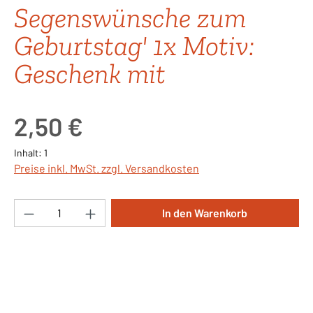
Segenswünsche zum
Geburtstag' 1x Motiv:
Geschenk mit
Regulärer Preis:
2,50 €
Inhalt:
1
Preise inkl. MwSt. zzgl. Versandkosten
Produkt Anzahl: Gib den gewünschten Wert ei
In den Warenkorb