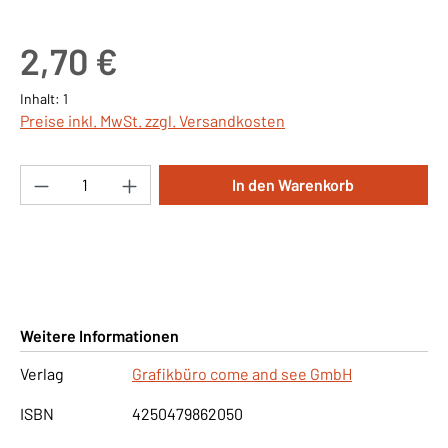
Regulärer Preis:
2,70 €
Inhalt:
1
Preise inkl. MwSt. zzgl. Versandkosten
Produkt Anzahl: Gib den gewünschten Wert ei
In den Warenkorb
Weitere Informationen
Verlag
Grafikbüro come and see GmbH
ISBN
4250479862050