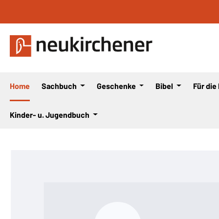
 Hauptinhalt springen
Zur Suche springen
Zur Hauptnavigation springen
Home
Sachbuch
Geschenke
Bibel
Für die
Kinder- u. Jugendbuch
Bildergalerie überspringen