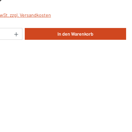
MwSt. zzgl. Versandkosten
Anzahl: Gib den gewünschten Wert ein oder 
In den Warenkorb