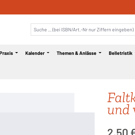
 Praxis
Kalender
Themen & Anlässe
Belletristik
Falt
und v
Regulärer Pre
2,50 