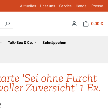
Aktuelles
Über uns
Service
Handel
Presse
0,00 €
War
Talk-Box & Co.
Schnäppchen
karte 'Sei ohne Furcht
oller Zuversicht' 1 Ex.
is:
€