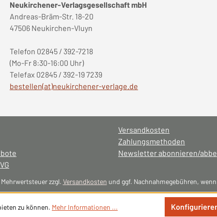
Neukirchener-Verlagsgesellschaft mbH
Andreas-Bräm-Str. 18-20
47506 Neukirchen-Vluyn
Telefon 02845 / 392-7218
(Mo-Fr 8:30-16:00 Uhr)
Telefax 02845 / 392-19 7239
bestellen(at)neukirchener-verlage.de
Versandkosten
Zahlungsmethoden
ebote
Newsletter abonnieren/abbe
NVG
l. Mehrwertsteuer zzgl.
Versandkosten
und ggf. Nachnahmegebühren, wenn 
Konfiguriere
bieten zu können.
Mehr Informationen ...