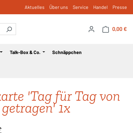
Aktuelles
Über uns
Service
Handel
Presse
0,00 €
War
Talk-Box & Co.
Schnäppchen
karte 'Tag für Tag von
 getragen' 1x
is:
€