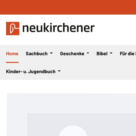
 Hauptinhalt springen
Zur Suche springen
Zur Hauptnavigation springen
Home
Sachbuch
Geschenke
Bibel
Für die
Kinder- u. Jugendbuch
Bildergalerie überspringen