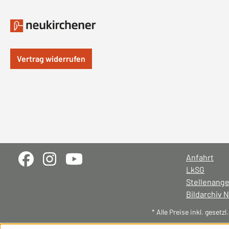
Vertrag widerrufen
Anfahrt
LkSG
Stellenang
Bildarchiv 
* Alle Preise inkl. gesetz