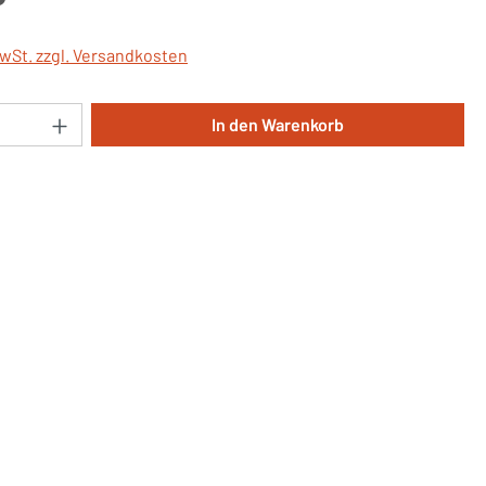
MwSt. zzgl. Versandkosten
Anzahl: Gib den gewünschten Wert ein oder 
In den Warenkorb