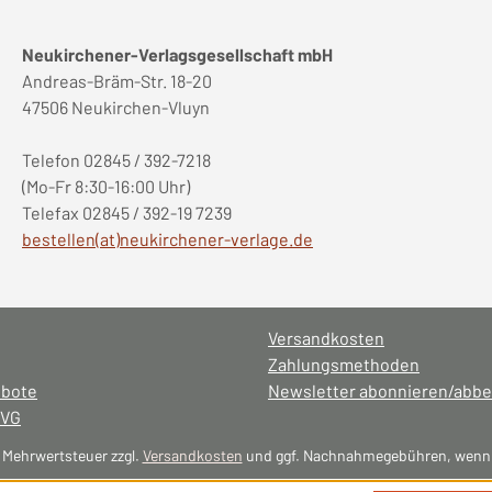
Neukirchener-Verlagsgesellschaft mbH
Andreas-Bräm-Str. 18-20
47506 Neukirchen-Vluyn
Telefon 02845 / 392-7218
(Mo-Fr 8:30-16:00 Uhr)
Telefax 02845 / 392-19 7239
bestellen(at)neukirchener-verlage.de
Versandkosten
Zahlungsmethoden
ebote
Newsletter abonnieren/abbe
NVG
l. Mehrwertsteuer zzgl.
Versandkosten
und ggf. Nachnahmegebühren, wenn 