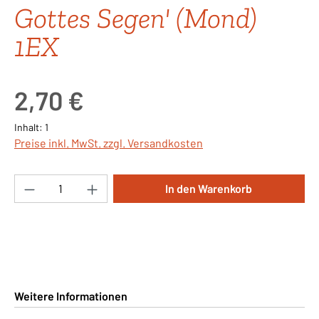
Gottes Segen' (Mond)
1EX
Regulärer Preis:
2,70 €
Inhalt:
1
Preise inkl. MwSt. zzgl. Versandkosten
Produkt Anzahl: Gib den gewünschten Wert ei
In den Warenkorb
Weitere Informationen