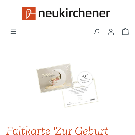
Zum Hauptinhalt springen
War
Bildergalerie überspringen
Faltkarte 'Zur Geburt