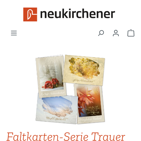
Zum Hauptinhalt springen
War
Bildergalerie überspringen
Faltkarten-Serie Trauer