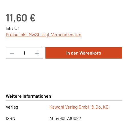
Regulärer Preis:
11,60 €
Inhalt:
1
Preise inkl. MwSt. zzgl. Versandkosten
Produkt Anzahl: Gib den gewünschten Wert ei
In den Warenkorb
Weitere Informationen
Verlag
Kawohl Verlag GmbH & Co. KG
ISBN
4034905730027