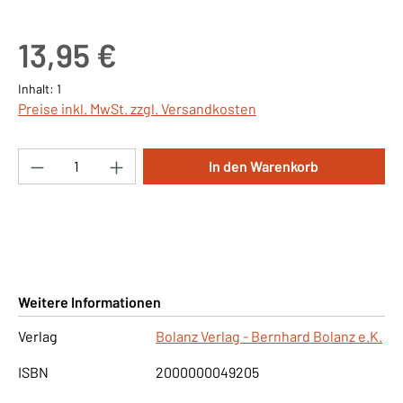
Regulärer Preis:
13,95 €
Inhalt:
1
Preise inkl. MwSt. zzgl. Versandkosten
Produkt Anzahl: Gib den gewünschten Wert ei
In den Warenkorb
Weitere Informationen
Verlag
Bolanz Verlag - Bernhard Bolanz e.K.
ISBN
2000000049205