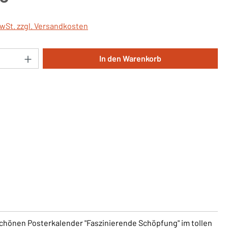
MwSt. zzgl. Versandkosten
Anzahl: Gib den gewünschten Wert ein oder 
In den Warenkorb
 schönen Posterkalender "Faszinierende Schöpfung" im tollen