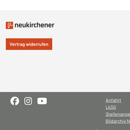
Vertrag widerrufen
Anfahrt
LkSG
Stellenang
Bildarchiv 