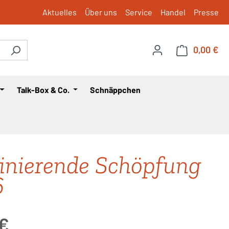
Aktuelles
Über uns
Service
Handel
Presse
0,00 €
War
Talk-Box & Co.
Schnäppchen
inierende Schöpfung
6
is:
 €