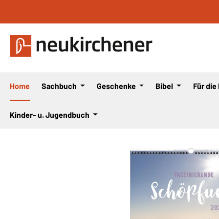
 Hauptinhalt springen
Zur Suche springen
Zur Hauptnavigation springen
Home
Sachbuch
Geschenke
Bibel
Für die
Kinder- u. Jugendbuch
Bildergalerie überspringen