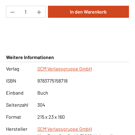
Produkt Anzahl: Gib den gewünschten Wert ei
In den Warenkorb
Weitere Informationen
Verlag
SCM Verlagsgruppe GmbH
ISBN
9783775158718
Einband
Buch
Seitenzahl
304
Format
215 x 23 x 160
Hersteller
SCM Verlagsgruppe GmbH