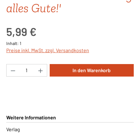
alles Gute!'
Regulärer Preis:
5,99 €
Inhalt:
1
Preise inkl. MwSt. zzgl. Versandkosten
Produkt Anzahl: Gib den gewünschten Wert ei
In den Warenkorb
Weitere Informationen
Verlag