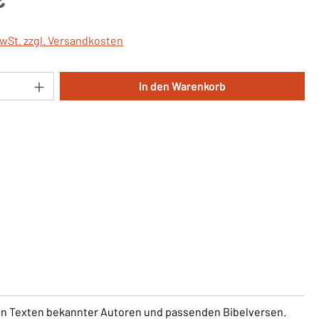
MwSt. zzgl. Versandkosten
Anzahl: Gib den gewünschten Wert ein oder 
In den Warenkorb
iven Texten bekannter Autoren und passenden Bibelversen.