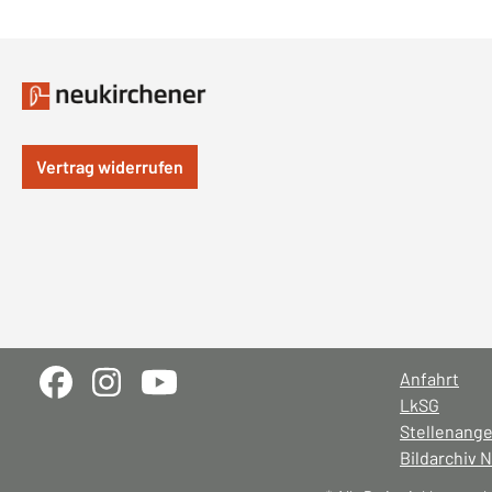
Vertrag widerrufen
Anfahrt
LkSG
Stellenang
Bildarchiv 