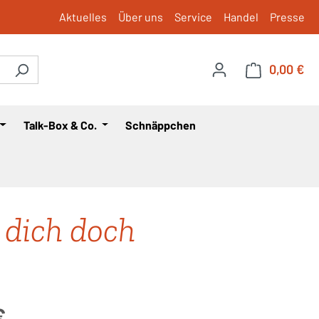
Aktuelles
Über uns
Service
Handel
Presse
0,00 €
War
Talk-Box & Co.
Schnäppchen
 dich doch
is:
€