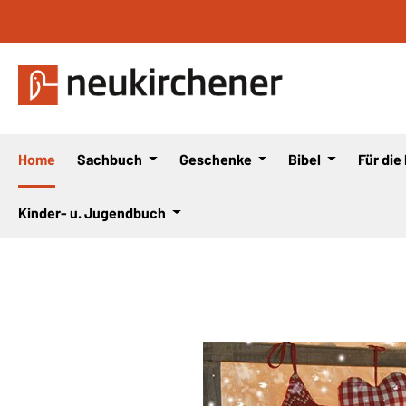
 Hauptinhalt springen
Zur Suche springen
Zur Hauptnavigation springen
Home
Sachbuch
Geschenke
Bibel
Für die
Kinder- u. Jugendbuch
Bildergalerie überspringen