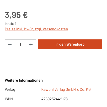
Regulärer Preis:
3,95 €
Inhalt:
1
Preise inkl. MwSt. zzgl. Versandkosten
Produkt Anzahl: Gib den gewünschten Wert ei
In den Warenkorb
Weitere Informationen
Verlag
Kawohl Verlag GmbH & Co. KG
ISBN
4250232442178