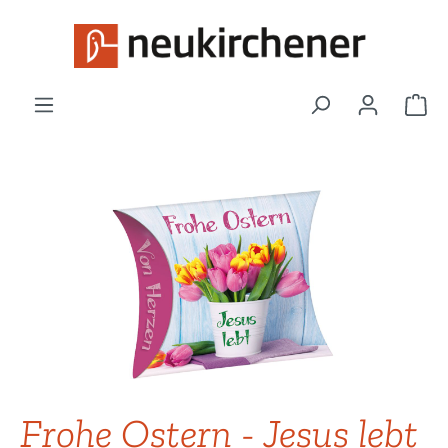
Zum Hauptinhalt springen
War
Bildergalerie überspringen
Frohe Ostern - Jesus lebt