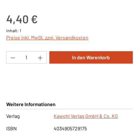
Regulärer Preis:
4,40 €
Inhalt:
1
Preise inkl. MwSt. zzgl. Versandkosten
Produkt Anzahl: Gib den gewünschten Wert ei
In den Warenkorb
Weitere Informationen
Verlag
Kawohl Verlag GmbH & Co. KG
ISBN
4034905729175