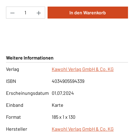
Produkt Anzahl: Gib den gewünschten Wert ei
In den Warenkorb
Weitere Informationen
Verlag
Kawohl Verlag GmbH & Co. KG
ISBN
4034905594339
Erscheinungsdatum
01.07.2024
Einband
Karte
Format
185 x 1 x 130
Hersteller
Kawohl Verlag GmbH & Co. KG