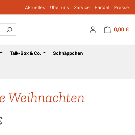
Aktuelles
Über uns
Service
Handel
Presse
0,00 €
War
Talk-Box & Co.
Schnäppchen
e Weihnachten
is:
€