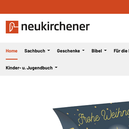
 Hauptinhalt springen
Zur Suche springen
Zur Hauptnavigation springen
Home
Sachbuch
Geschenke
Bibel
Für die
Kinder- u. Jugendbuch
Bildergalerie überspringen