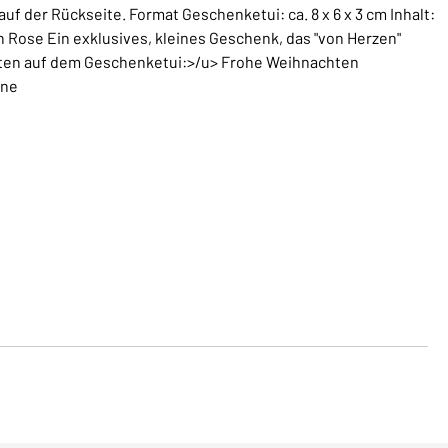
f der Rückseite. Format Geschenketui: ca. 8 x 6 x 3 cm Inhalt:
ch Rose Ein exklusives, kleines Geschenk, das "von Herzen"
hten auf dem Geschenketui:>/u> Frohe Weihnachten
rne