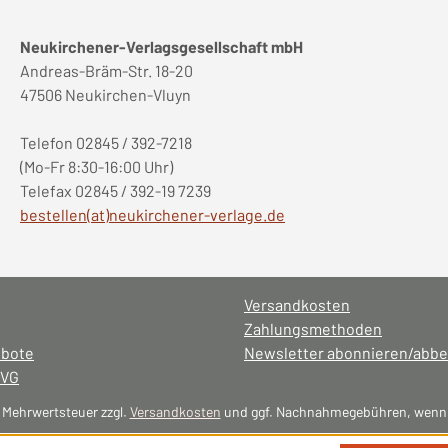
Neukirchener-Verlagsgesellschaft mbH
Andreas-Bräm-Str. 18-20
47506 Neukirchen-Vluyn
Telefon 02845 / 392-7218
(Mo-Fr 8:30-16:00 Uhr)
Telefax 02845 / 392-19 7239
bestellen(at)neukirchener-verlage.de
Versandkosten
Zahlungsmethoden
ebote
Newsletter abonnieren/abbe
NVG
l. Mehrwertsteuer zzgl.
Versandkosten
und ggf. Nachnahmegebühren, wenn 