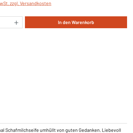
MwSt. zzgl. Versandkosten
Anzahl: Gib den gewünschten Wert ein oder 
In den Warenkorb
nal Schafmilchseife umhüllt von guten Gedanken. Liebevoll