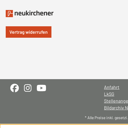
Vertrag widerrufen
Anfahrt
LkSG
Stellenang
Bildarchiv 
* Alle Preise inkl. gesetz