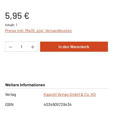
Regulärer Preis:
5,95 €
Inhalt:
1
Preise inkl. MwSt. zzgl. Versandkosten
Produkt Anzahl: Gib den gewünschten Wert ei
In den Warenkorb
Weitere Informationen
Verlag
Kawohl Verlag GmbH & Co. KG
ISBN
4034905729434