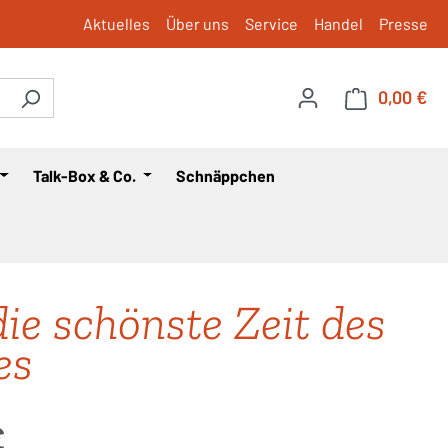
Aktuelles
Über uns
Service
Handel
Presse
0,00 €
War
Talk-Box & Co.
Schnäppchen
die schönste Zeit des
es
is:
€