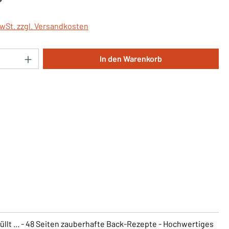
MwSt. zzgl. Versandkosten
Anzahl: Gib den gewünschten Wert ein oder 
In den Warenkorb
üllt ... - 48 Seiten zauberhafte Back-Rezepte - Hochwertiges