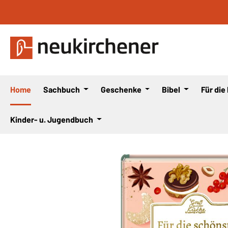
 Hauptinhalt springen
Zur Suche springen
Zur Hauptnavigation springen
Home
Sachbuch
Geschenke
Bibel
Für die
Kinder- u. Jugendbuch
Bildergalerie überspringen