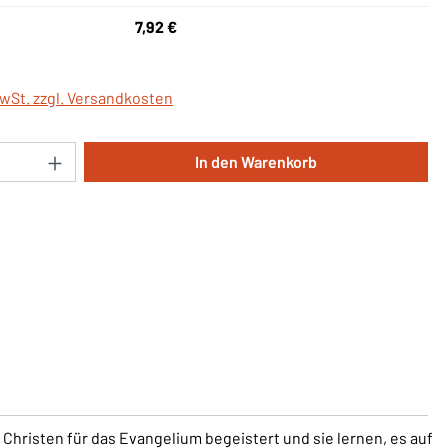
7,92 €
MwSt. zzgl. Versandkosten
Anzahl: Gib den gewünschten Wert ein oder 
In den Warenkorb
Christen für das Evangelium begeistert und sie lernen, es auf