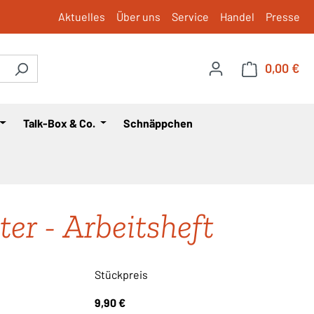
Aktuelles
Über uns
Service
Handel
Presse
0,00 €
War
Talk-Box & Co.
Schnäppchen
ter - Arbeitsheft
Stückpreis
9,90 €