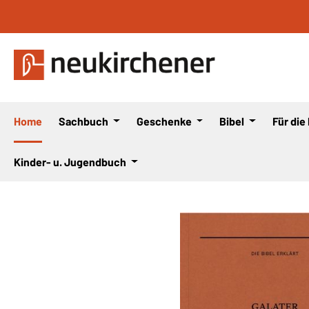
 Hauptinhalt springen
Zur Suche springen
Zur Hauptnavigation springen
Home
Sachbuch
Geschenke
Bibel
Für die
Kinder- u. Jugendbuch
Bildergalerie überspringen