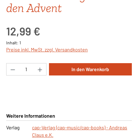
den Advent
Regulärer Preis:
12,99 €
Inhalt:
1
Preise inkl. MwSt. zzgl. Versandkosten
Produkt Anzahl: Gib den gewünschten Wert ei
In den Warenkorb
Weitere Informationen
Verlag
cap-Verlag (cap-music/cap-books) - Andreas
Claus e.K.