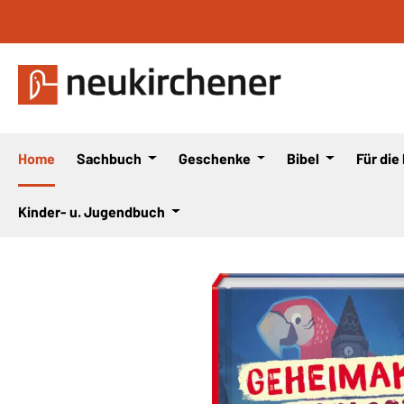
 Hauptinhalt springen
Zur Suche springen
Zur Hauptnavigation springen
Home
Sachbuch
Geschenke
Bibel
Für die
Kinder- u. Jugendbuch
Bildergalerie überspringen