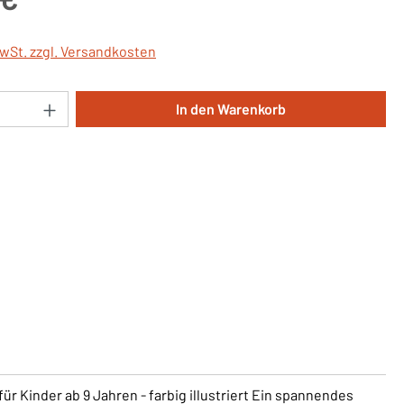
MwSt. zzgl. Versandkosten
Anzahl: Gib den gewünschten Wert ein oder 
In den Warenkorb
 Kinder ab 9 Jahren - farbig illustriert Ein spannendes