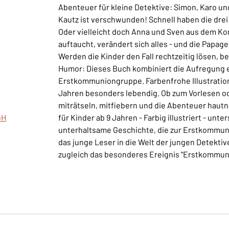
Abenteuer für kleine Detektive: Simon, Karo un
Kautz ist verschwunden! Schnell haben die drei 
Oder vielleicht doch Anna und Sven aus dem K
auftaucht, verändert sich alles - und die Papag
Werden die Kinder den Fall rechtzeitig lösen, 
Humor: Dieses Buch kombiniert die Aufregung e
Erstkommuniongruppe. Farbenfrohe Illustration
Jahren besonders lebendig. Ob zum Vorlesen od
miträtseln, mitfiebern und die Abenteuer haut
bH
für Kinder ab 9 Jahren - Farbig illustriert - unt
unterhaltsame Geschichte, die zur Erstkommuni
das junge Leser in die Welt der jungen Detektiv
zugleich das besonderes Ereignis "Erstkommuni