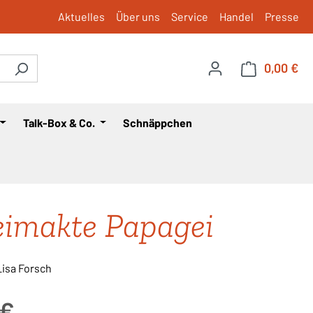
Aktuelles
Über uns
Service
Handel
Presse
0,00 €
War
Talk-Box & Co.
Schnäppchen
imakte Papagei
|Lisa Forsch
is:
 €