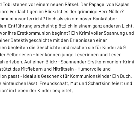
d Tobi stehen vor einem neuen Rätsel: Der Papagei von Kaplan
ihre Verdächtigen im Blick: Ist es der grimmige Herr Müller?
ommunionsunterricht? Doch als ein ominöser Bankräuber
eien-Entführung erscheint plötzlich in einem ganz anderen Licht.
bevor ihre Erstkommunion beginnt? Ein Krimi voller Spannung und
iner Detektivgeschichte mit den Erlebnissen einer
en begleiten die Geschichte und machen sie für Kinder ab 9
er Selberlesen - hier können junge Leserinnen und Leser
nah erleben. Auf einen Blick: - Spannender Erstkommunion-Krimi
erstützt das Mitfiebern und Miträtseln - Humorvolle und
on passt - Ideal als Geschenk für Kommunionskinder Ein Buch,
e eintauchen lässt, Freundschaft, Mut und Scharfsinn feiert und
on" im Leben der Kinder begleitet.