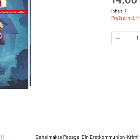
Inhalt:
1
Preise inkl. 
Produkt 
bH
Geheimakte Papagei Ein Erstkommunion-Krimi für