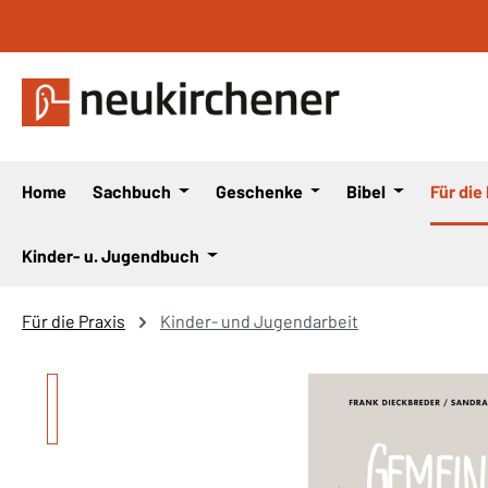
 Hauptinhalt springen
Zur Suche springen
Zur Hauptnavigation springen
Home
Sachbuch
Geschenke
Bibel
Für die
Kinder- u. Jugendbuch
Für die Praxis
Kinder- und Jugendarbeit
Bildergalerie überspringen