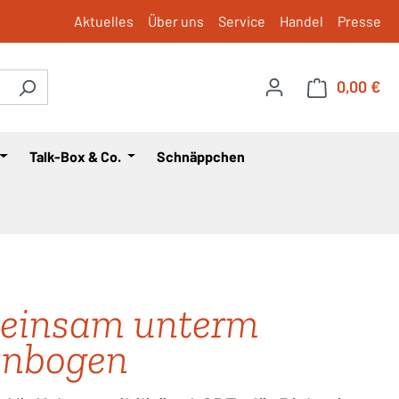
Aktuelles
Über uns
Service
Handel
Presse
0,00 €
War
Talk-Box & Co.
Schnäppchen
einsam unterm
enbogen