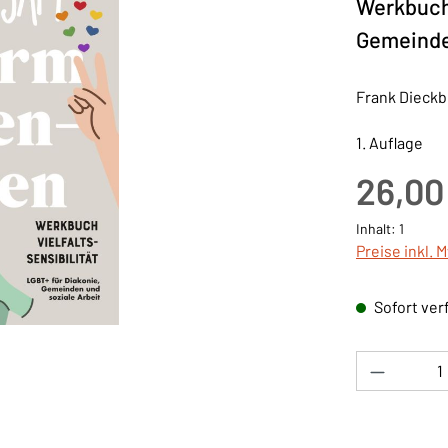
Werkbuch 
Gemeinden
Frank Dieckbr
1. Auflage
Regulärer Pre
26,00
Inhalt:
1
Preise inkl. 
Sofort verf
Produkt 