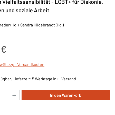
Vielfaltssensibilität - LGBT+ für Diakonie,
 und soziale Arbeit
eder (Hg.), Sandra Hildebrandt (Hg.)
is:
 €
MwSt. zzgl. Versandkosten
ügbar, Lieferzeit: 5 Werktage inkl. Versand
Anzahl: Gib den gewünschten Wert ein oder 
In den Warenkorb