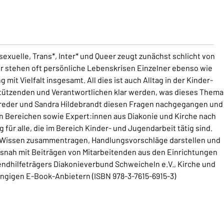
exuelle, Trans*, Inter* und Queer zeugt zunächst schlicht von
er stehen oft persönliche Lebenskrisen Einzelner ebenso wie
it Vielfalt insgesamt. All dies ist auch Alltag in der Kinder-
stützenden und Verantwortlichen klar werden, was dieses Thema
breder und Sandra Hildebrandt diesen Fragen nachgegangen und
n Bereichen sowie Expert:innen aus Diakonie und Kirche nach
g für alle, die im Bereich Kinder- und Jugendarbeit tätig sind.
es Wissen zusammentragen, Handlungsvorschläge darstellen und
snah mit Beiträgen von Mitarbeitenden aus den Einrichtungen
endhilfeträgers Diakonieverbund Schweicheln e.V., Kirche und
gängigen E-Book-Anbietern (ISBN 978-3-7615-6915-3)