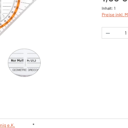
Inhalt:
1
Preise inkl. 
Produkt 
nig e.K.
*