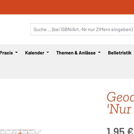
 Praxis
Kalender
Themen & Anlässe
Belletristik
Geod
'Nur
Regulärer Pre
1,95 €