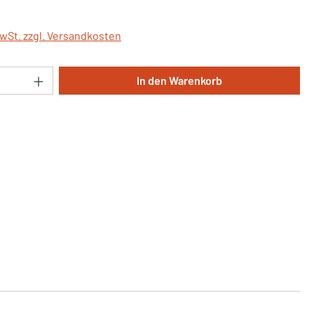
MwSt. zzgl. Versandkosten
Anzahl: Gib den gewünschten Wert ein oder 
In den Warenkorb