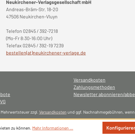
Neukirchener-Verlagsgesellschaft mbH
Andreas-Bräm-Str. 18-20
47506 Neukirchen-Vluyn
Telefon 02845 / 392-7218
(Mo-Fr 8:30-16:00 Uhr)
Telefax 02845 / 392-19 7239
bestellen(at)neukirchener-verlage.de
Versandkosten
Zahlungsmethoden
ebote
Newsletter abonnieren/abbe
NVG
l. Mehrwertsteuer zzgl.
Versandkosten
und ggf. Nachnahmegebühren, wenn 
Konfiguriere
bieten zu können.
Mehr Informationen ...