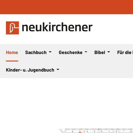
 Hauptinhalt springen
Zur Suche springen
Zur Hauptnavigation springen
Home
Sachbuch
Geschenke
Bibel
Für die
Kinder- u. Jugendbuch
Bildergalerie überspringen