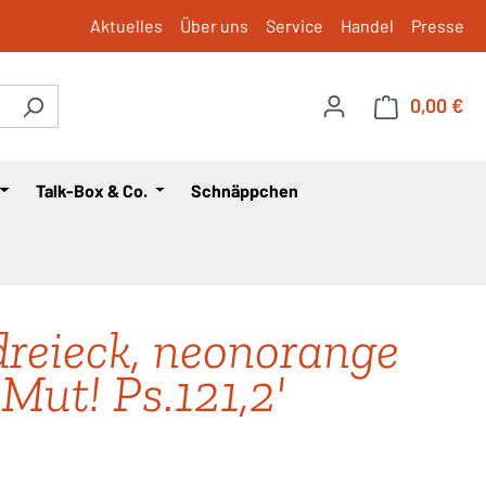
Aktuelles
Über uns
Service
Handel
Presse
0,00 €
War
Talk-Box & Co.
Schnäppchen
reieck, neonorange
 Mut! Ps.121,2'
is: