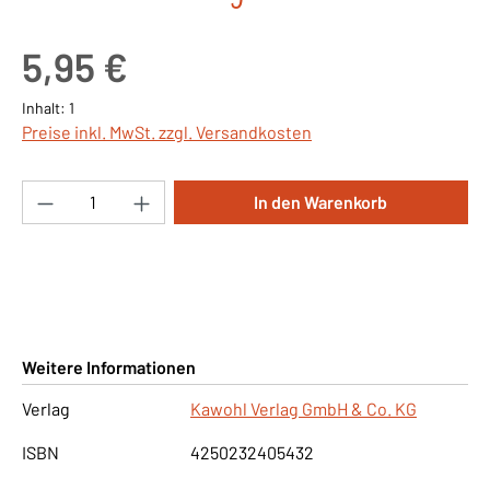
Regulärer Preis:
5,95 €
Inhalt:
1
Preise inkl. MwSt. zzgl. Versandkosten
Produkt Anzahl: Gib den gewünschten Wert ei
In den Warenkorb
Weitere Informationen
Verlag
Kawohl Verlag GmbH & Co. KG
ISBN
4250232405432