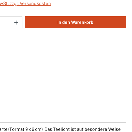
MwSt. zzgl. Versandkosten
Anzahl: Gib den gewünschten Wert ein oder 
In den Warenkorb
rte (Format 9 x 9 cm). Das Teelicht ist auf besondere Weise