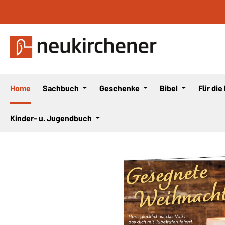
 Hauptinhalt springen
Zur Suche springen
Zur Hauptnavigation springen
Home
Sachbuch
Geschenke
Bibel
Für die
Kinder- u. Jugendbuch
Bildergalerie überspringen