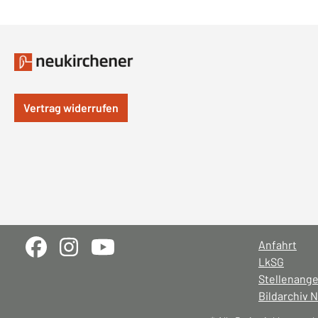
Vertrag widerrufen
Anfahrt
LkSG
Stellenang
Bildarchiv 