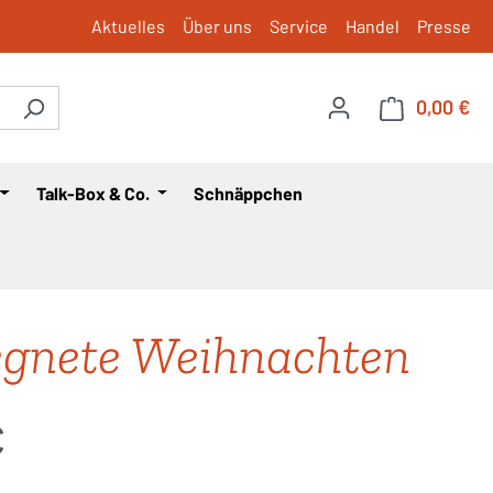
Aktuelles
Über uns
Service
Handel
Presse
0,00 €
War
Talk-Box & Co.
Schnäppchen
gnete Weihnachten
is:
€