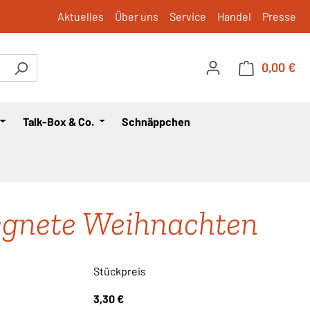
Aktuelles
Über uns
Service
Handel
Presse
0,00 €
War
Talk-Box & Co.
Schnäppchen
gnete Weihnachten
Stückpreis
3,30 €