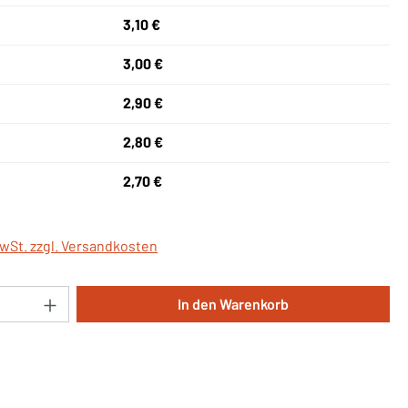
3,10 €
3,00 €
2,90 €
2,80 €
2,70 €
MwSt. zzgl. Versandkosten
Anzahl: Gib den gewünschten Wert ein oder 
In den Warenkorb