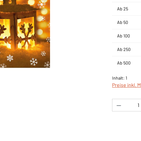
Ab
25
Ab
50
Ab
100
Ab
250
Ab
500
Inhalt:
1
Preise inkl. 
Produkt 