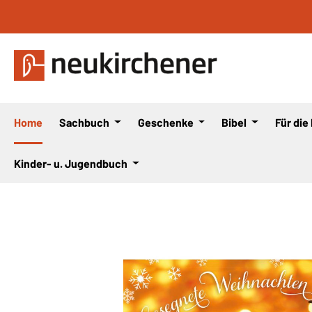
 Hauptinhalt springen
Zur Suche springen
Zur Hauptnavigation springen
Home
Sachbuch
Geschenke
Bibel
Für die
Kinder- u. Jugendbuch
Bildergalerie überspringen