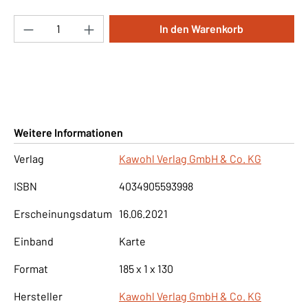
Produkt Anzahl: Gib den gewünschten Wert ei
In den Warenkorb
Weitere Informationen
Verlag
Kawohl Verlag GmbH & Co. KG
ISBN
4034905593998
Erscheinungsdatum
16.06.2021
Einband
Karte
Format
185 x 1 x 130
Hersteller
Kawohl Verlag GmbH & Co. KG