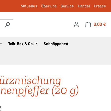
Aktuelles
Über uns
Service
Handel
Presse
0,00 €
War
Talk-Box & Co.
Schnäppchen
ürzmischung
onenpfeffer (20 g)
is:
€