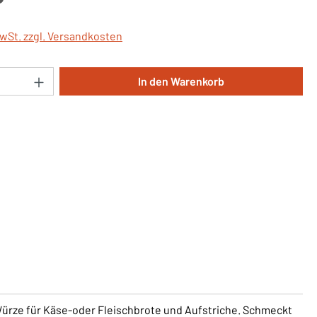
MwSt. zzgl. Versandkosten
Anzahl: Gib den gewünschten Wert ein oder 
In den Warenkorb
 Würze für Käse-oder Fleischbrote und Aufstriche. Schmeckt