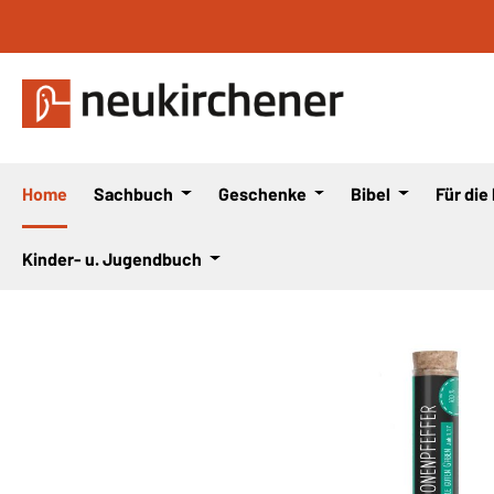
 Hauptinhalt springen
Zur Suche springen
Zur Hauptnavigation springen
Home
Sachbuch
Geschenke
Bibel
Für die
Kinder- u. Jugendbuch
Bildergalerie überspringen