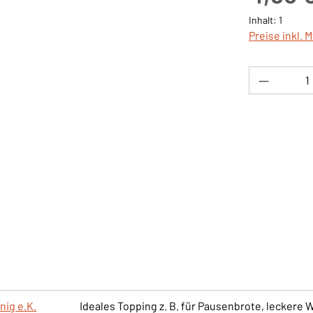
Inhalt:
1
Preise inkl. 
Produkt 
nig e.K.
Ideales Topping z. B. für Pausenbrote, leckere