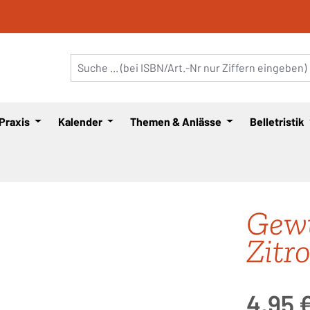
 Praxis
Kalender
Themen & Anlässe
Belletristik
Gew
Zitr
Regulärer Pre
4,95 