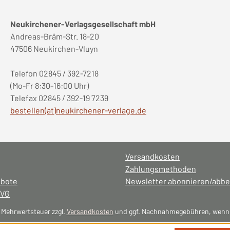
Neukirchener-Verlagsgesellschaft mbH
Andreas-Bräm-Str. 18-20
47506 Neukirchen-Vluyn
Telefon 02845 / 392-7218
(Mo-Fr 8:30-16:00 Uhr)
Telefax 02845 / 392-19 7239
bestellen(at)neukirchener-verlage.de
Versandkosten
Zahlungsmethoden
ebote
Newsletter abonnieren/abbe
NVG
l. Mehrwertsteuer zzgl.
Versandkosten
und ggf. Nachnahmegebühren, wenn 