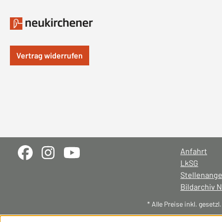
Vertrag widerrufen
Anfahrt
LkSG
Stellenang
Bildarchiv 
* Alle Preise inkl. gesetz