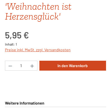
'Weihnachten ist
Herzensglück'
Regulärer Preis:
5,95 €
Inhalt:
1
Preise inkl. MwSt. zzgl. Versandkosten
Produkt Anzahl: Gib den gewünschten Wert ei
In den Warenkorb
Weitere Informationen