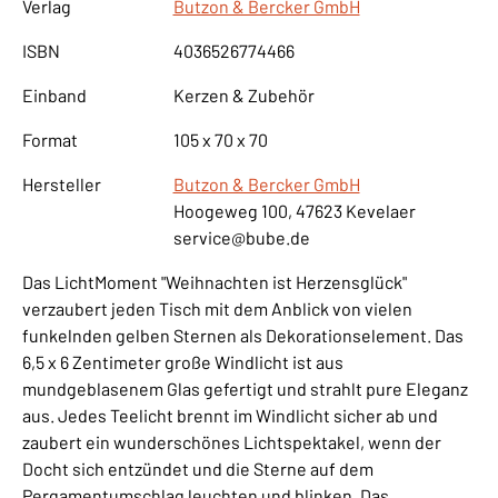
Verlag
Butzon & Bercker GmbH
ISBN
4036526774466
Einband
Kerzen & Zubehör
Format
105 x 70 x 70
Hersteller
Butzon & Bercker GmbH
Hoogeweg 100, 47623 Kevelaer
service@bube.de
Das LichtMoment "Weihnachten ist Herzensglück"
verzaubert jeden Tisch mit dem Anblick von vielen
funkelnden gelben Sternen als Dekorationselement. Das
6,5 x 6 Zentimeter große Windlicht ist aus
mundgeblasenem Glas gefertigt und strahlt pure Eleganz
aus. Jedes Teelicht brennt im Windlicht sicher ab und
zaubert ein wunderschönes Lichtspektakel, wenn der
Docht sich entzündet und die Sterne auf dem
Pergamentumschlag leuchten und blinken. Das