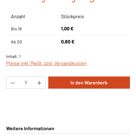
Anzahl
Stückpreis
1,00 €
Bis
19
0,80 €
Ab
20
Inhalt:
1
Preise inkl. MwSt. zzgl. Versandkosten
Produkt Anzahl: Gib den gewünschten Wert ei
In den Warenkorb
Weitere Informationen