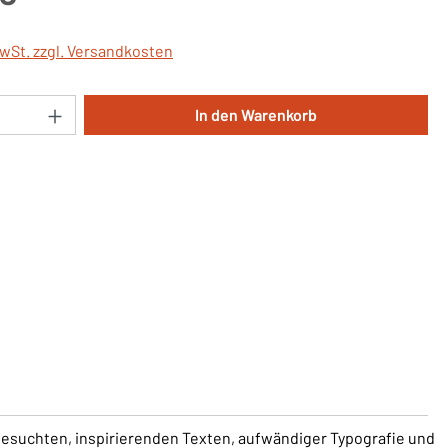
MwSt. zzgl. Versandkosten
Anzahl: Gib den gewünschten Wert ein oder 
In den Warenkorb
sgesuchten, inspirierenden Texten, aufwändiger Typografie und