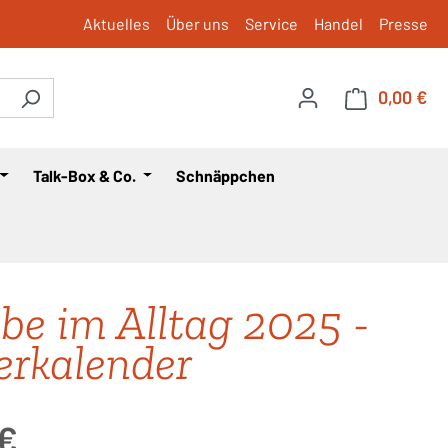
Aktuelles
Über uns
Service
Handel
Presse
0,00 €
War
Talk-Box & Co.
Schnäppchen
be im Alltag 2025 -
erkalender
is:
 €