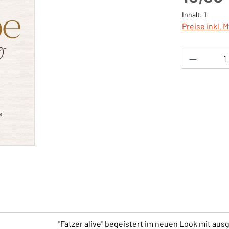
Inhalt:
1
Preise inkl. 
Produkt 
"Fatzer alive" begeistert im neuen Look mit au