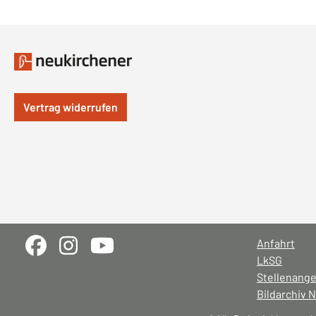
Vertrag widerrufen
Anfahrt
LkSG
Stellenang
Bildarchiv 