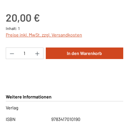
Regulärer Preis:
20,00 €
Inhalt:
1
Preise inkl. MwSt. zzgl. Versandkosten
Produkt Anzahl: Gib den gewünschten Wert ei
In den Warenkorb
Weitere Informationen
Verlag
ISBN
9783417010190